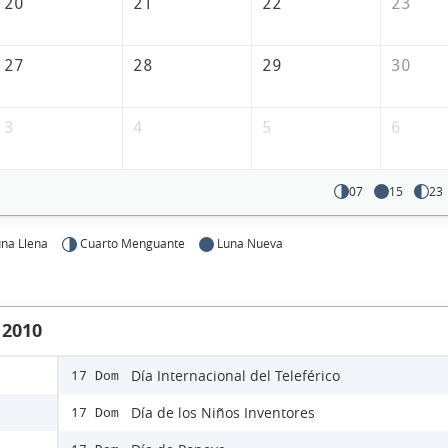
20
21
22
23
27
28
29
30
3
4
5
6
07
15
23
na Llena
Cuarto Menguante
Luna Nueva
 2010
Día Internacional del Teleférico
17 Dom
Día de los Niños Inventores
17 Dom