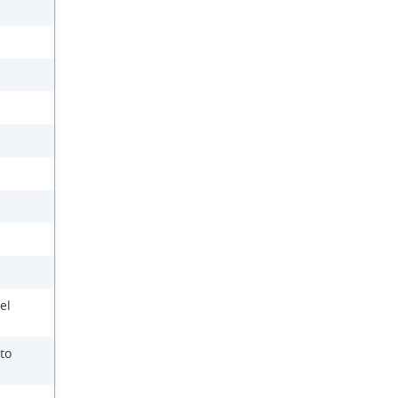
el
to