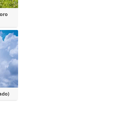
foro
ado)