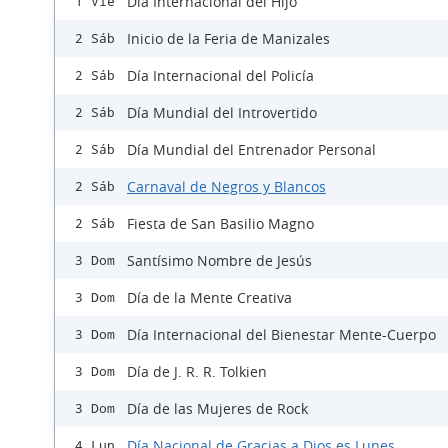
Día Internacional del Hijo
1 Vie
Inicio de la Feria de Manizales
2 Sáb
Día Internacional del Policía
2 Sáb
Día Mundial del Introvertido
2 Sáb
Día Mundial del Entrenador Personal
2 Sáb
Carnaval de Negros y Blancos
2 Sáb
Fiesta de San Basilio Magno
2 Sáb
Santísimo Nombre de Jesús
3 Dom
Día de la Mente Creativa
3 Dom
Día Internacional del Bienestar Mente-Cuerpo
3 Dom
Día de J. R. R. Tolkien
3 Dom
Día de las Mujeres de Rock
3 Dom
Día Nacional de Gracias a Dios es Lunes
4 Lun