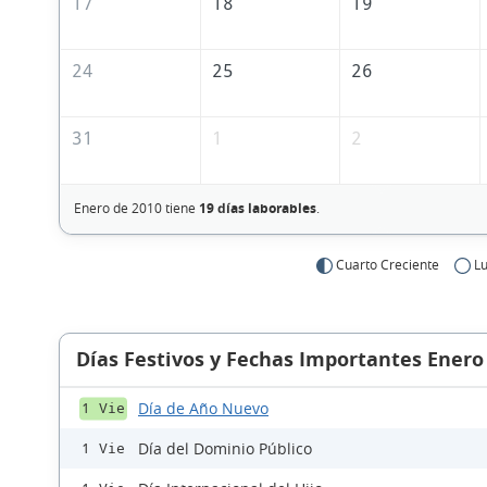
17
18
19
24
25
26
31
1
2
Enero de 2010 tiene
19 días laborables
.
Cuarto Creciente
Lu
Días Festivos y Fechas Importantes Enero
Día de Año Nuevo
1 Vie
Día del Dominio Público
1 Vie