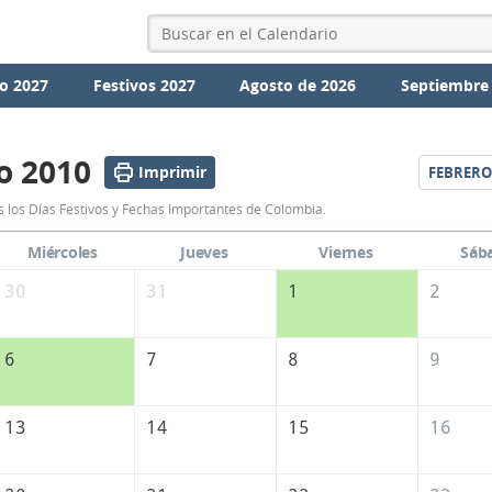
o 2027
Festivos 2027
Agosto de 2026
Septiembre
o 2010
Imprimir
FEBRERO
Calendario
 los Días Festivos y Fechas Importantes de Colombia.
Enero
Miércoles
Jueves
Viernes
Sáb
2010
30
31
1
2
de
Colombia
6
7
8
9
13
14
15
16