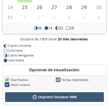
24
25
26
27
28
29
30
31
1
2
3
4
5
6
06
14
22
28
Octubre de 1909 tiene
20 días laborables
.
Cuarto Creciente
Luna Llena
Cuarto Menguante
Luna Nueva
Opciones de visualización:
Días Festivos
Fechas Importantes
Fases Lunares
Imprimir Octubre 1909