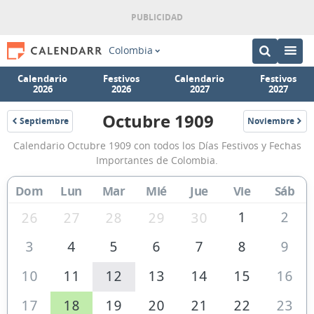
Colombia
Calendario
Festivos
Calendario
Festivos
2026
2026
2027
2027
Octubre 1909
Septiembre
Noviembre
1909
1909
Calendario
Calendario Octubre 1909 con todos los Días Festivos y Fechas
Octubre
Importantes de Colombia.
1909
Dom
Lun
Mar
Mié
Jue
Vie
Sáb
de
Colombia
1
2
26
27
28
29
30
3
4
5
6
7
8
9
10
11
12
13
14
15
16
17
18
19
20
21
22
23