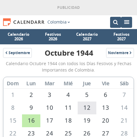
Colombia
Calendario
Festivos
Calendario
Festivos
2026
2026
2027
2027
Octubre 1944
Septiembre
Noviembre
1944
1944
Calendario
Calendario Octubre 1944 con todos los Días Festivos y Fechas
Octubre
Importantes de Colombia.
1944
Dom
Lun
Mar
Mié
Jue
Vie
Sáb
de
Colombia
1
2
3
4
5
6
7
8
9
10
11
12
13
14
15
16
17
18
19
20
21
22
23
24
25
26
27
28