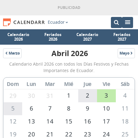
Ecuador
Calendario
Feriados
Calendario
Feriados
2026
2026
2027
2027
Abril 2026
Marzo
Mayo
2026
2026
Calendario
Calendario Abril 2026 con todos los Días Festivos y Fechas
Abril
Importantes de Ecuador.
2026
Dom
Lun
Mar
Mié
Jue
Vie
Sáb
de
Ecuador
1
2
3
4
29
30
31
5
6
7
8
9
10
11
12
13
14
15
16
17
18
19
20
21
22
23
24
25