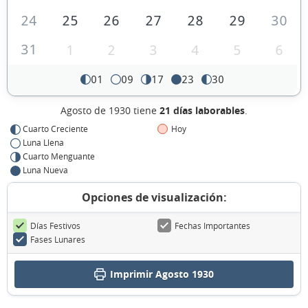
24
25
26
27
28
29
30
31
1
2
3
4
5
6
01
09
17
23
30
Agosto de 1930 tiene
21 días laborables
.
Cuarto Creciente
Hoy
Luna Llena
Cuarto Menguante
Luna Nueva
Opciones de visualización:
Días Festivos
Fechas Importantes
Fases Lunares
Imprimir Agosto 1930