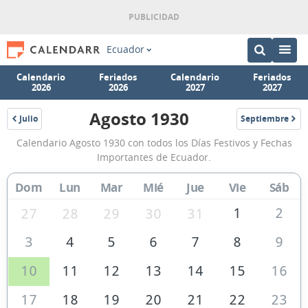
Ecuador
Calendario
Feriados
Calendario
Feriados
2026
2026
2027
2027
Agosto 1930
Julio
Septiembre
1930
1930
Calendario
Calendario Agosto 1930 con todos los Días Festivos y Fechas
Agosto
Importantes de Ecuador.
1930
Dom
Lun
Mar
Mié
Jue
Vie
Sáb
de
Ecuador
1
2
27
28
29
30
31
3
4
5
6
7
8
9
10
11
12
13
14
15
16
17
18
19
20
21
22
23