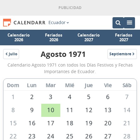
Ecuador
Calendario
Feriados
Calendario
Feriados
2026
2026
2027
2027
Agosto 1971
Julio
Septiembre
1971
1971
Calendario
Calendario Agosto 1971 con todos los Días Festivos y Fechas
Agosto
Importantes de Ecuador.
1971
Dom
Lun
Mar
Mié
Jue
Vie
Sáb
de
Ecuador
1
2
3
4
5
6
7
8
9
10
11
12
13
14
15
16
17
18
19
20
21
22
23
24
25
26
27
28