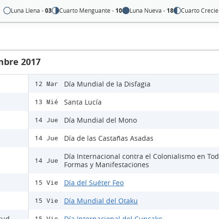
Luna Llena -
03
Cuarto Menguante -
10
Luna Nueva -
18
Cuarto Crecie
mbre 2017
Día Mundial de la Disfagia
12 Mar
Santa Lucía
13 Mié
Día Mundial del Mono
14 Jue
Día de las Castañas Asadas
14 Jue
Día Internacional contra el Colonialismo en To
14 Jue
Formas y Manifestaciones
Día del Suéter Feo
15 Vie
Día Mundial del Otaku
15 Vie
itud
Día Internacional del Cupcake
15 Vie