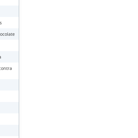
s
ocolate
a
contra