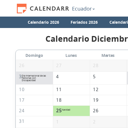
Ecuador
Calendario 2026
Feriados 2026
Calendar
Calendario Diciembr
Domingo
Lunes
Martes
26
27
28
3
4
5
Día Internacional de las
Personas con
Discapacidad
10
11
12
17
18
19
24
25
26
Navidad
31
1
2