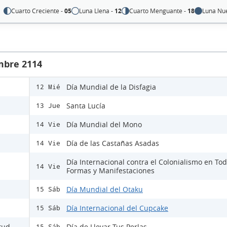
Cuarto Creciente -
05
Luna Llena -
12
Cuarto Menguante -
18
Luna Nu
mbre 2114
Día Mundial de la Disfagia
12 Mié
Santa Lucía
13 Jue
Día Mundial del Mono
14 Vie
Día de las Castañas Asadas
14 Vie
Día Internacional contra el Colonialismo en To
14 Vie
Formas y Manifestaciones
Día Mundial del Otaku
15 Sáb
Día Internacional del Cupcake
15 Sáb
itud
Día de Llevar Tus Perlas
15 Sáb