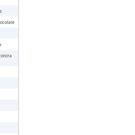
s
ocolate
a
contra