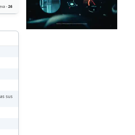
eva -
26
das sus