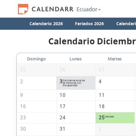
Ecuador
Calendario 2026
Feriados 2026
Calendar
Calendario Diciembr
Domingo
Lunes
Martes
25
26
27
2
3
4
Día Internacional de
las Personas con
Discapacidad
9
10
11
16
17
18
23
24
25
Navidad
30
31
1