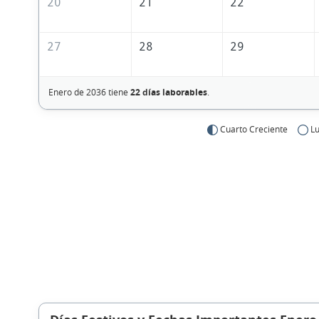
20
21
22
27
28
29
Enero de 2036 tiene
22 días laborables
.
Cuarto Creciente
Lu