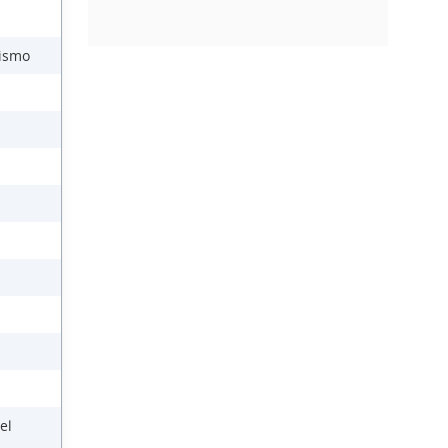
lismo
el