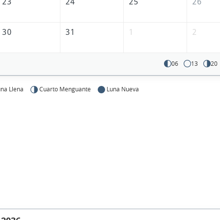
23
24
25
26
30
31
1
2
06
13
20
na Llena
Cuarto Menguante
Luna Nueva