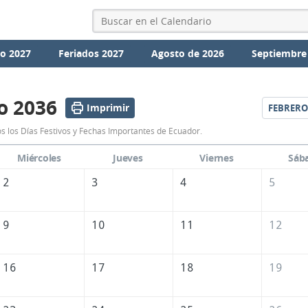
io 2027
Feriados 2027
Agosto de 2026
Septiembre
o 2036
Imprimir
FEBRERO
Calendario
s los Días Festivos y Fechas Importantes de Ecuador.
Enero
Miércoles
Jueves
Viernes
Sáb
2036
2
3
4
5
de
Ecuador
9
10
11
12
16
17
18
19