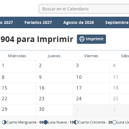
io 2027
Feriados 2027
Agosto de 2026
Septiembre
1904 para Imprimir
Imprimir
Miércoles
Jueves
Viernes
Sáb
1
2
3
4
8
9
10
11
15
16
17
18
22
23
24
25
29
30
1
2
Cuarto Menguante -
06
Luna Nueva -
13
Cuarto Creciente -
20
Luna Ll