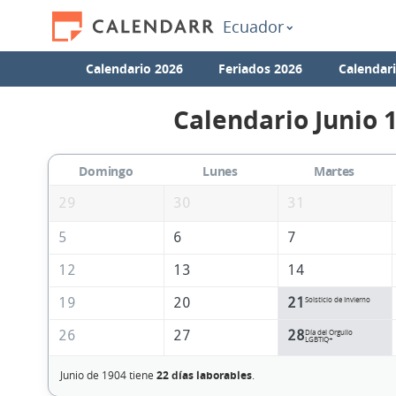
Ecuador
Calendario 2026
Feriados 2026
Calendar
Calendario Junio 
Domingo
Lunes
Martes
29
30
31
5
6
7
12
13
14
19
20
21
Solsticio de Invierno
26
27
28
Día del Orgullo
LGBTIQ+
Junio de 1904 tiene
22 días laborables
.