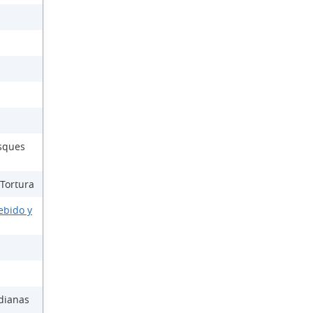
osques
 Tortura
ebido y
dianas