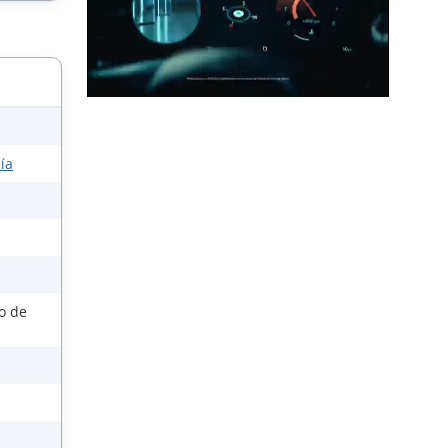
ía
so de