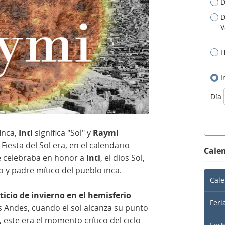
D
D
V
H
I
Día
Inca,
Inti
significa "Sol" y
Raymi
a Fiesta del Sol era, en el calendario
Calen
se celebraba en honor a
Inti
, el dios Sol,
y padre mítico del pueblo inca.
Cale
ticio de invierno en el hemisferio
Feri
s Andes, cuando el sol alcanza su punto
, este era el momento crítico del ciclo