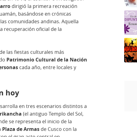
arro
dirigió la primera recreación
yhuamán, basándose en crónicas
e las comunidades andinas. Aquella
a recuperación oficial de la
de las fiestas culturales más
ado
Patrimonio Cultural de la Nación
ersonas
cada año, entre locales y
ón hoy
sarrolla en tres escenarios distintos a
rikancha
(el antiguo Templo del Sol,
de se representa el inicio de la
a
Plaza de Armas
de Cusco con la
 con el gran acto central en