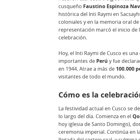
cusqueño
Faustino Espinoza Nav
histórica del Inti Raymi en Sacsa
coloniales y en la memoria oral d
representación marcó el inicio de l
celebración.
Hoy, el Inti Raymi de Cusco es una 
importantes de
Perú
y fue declar
en 1944. Atrae a más de
100.000 p
visitantes de todo el mundo.
Cómo es la celebraci
La festividad actual en Cusco se de
lo largo del día. Comienza en el
Qo
hoy iglesia de Santo Domingo), don
ceremonia imperial. Continúa en l
llegada del cortejo real, y culmina