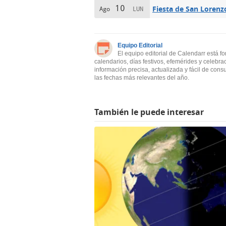
10
Fiesta de San Lorenz
Ago
LUN
Equipo Editorial
El equipo editorial de Calendarr está f
calendarios, días festivos, efemérides y celebra
información precisa, actualizada y fácil de cons
las fechas más relevantes del año.
También le puede interesar