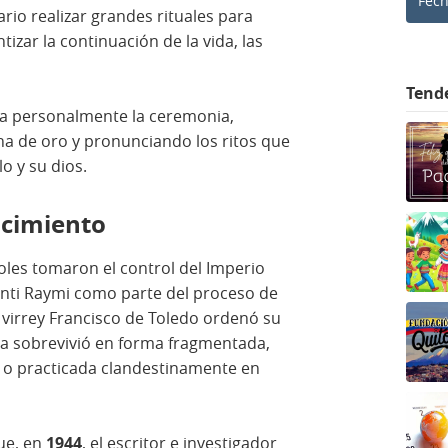
Fec
ario realizar grandes rituales para
tizar la continuación de la vida, las
Tend
día personalmente la ceremonia,
ha de oro y pronunciando los ritos que
o y su dios.
acimiento
les tomaron el control del Imperio
l Inti Raymi como parte del proceso de
l virrey Francisco de Toledo ordenó su
ia sobrevivió en forma fragmentada,
s o practicada clandestinamente en
ue, en
1944
, el escritor e investigador