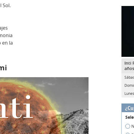
l Sol.
ajes
emonia
 en la
Inti
mi
año
Sábad
Domin
Lunes
¿Cu
Sele
N