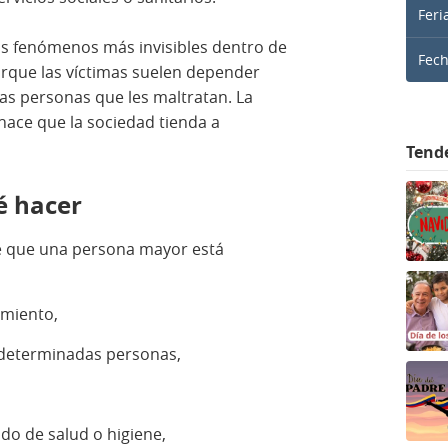
Feri
os fenómenos más invisibles dentro de
Fec
orque las víctimas suelen depender
s personas que les maltratan. La
hace que la sociedad tienda a
Tend
é hacer
e que una persona mayor está
miento,
 determinadas personas,
do de salud o higiene,