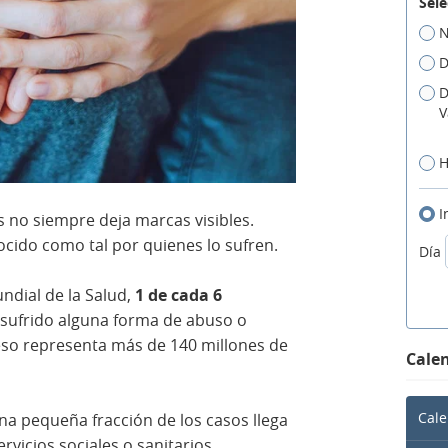
Sele
N
D
D
V
H
I
s no siempre deja marcas visibles.
ocido como tal por quienes lo sufren.
Día
ndial de la Salud,
1 de cada 6
sufrido alguna forma de abuso o
eso representa más de 140 millones de
Calen
Cale
na pequeña fracción de los casos llega
vicios sociales o sanitarios.