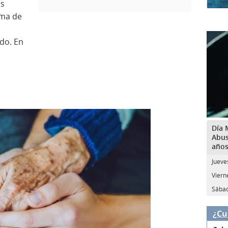
as
rma de
do. En
Día 
Abus
año
Jueve
Viern
Sábad
¿Cu