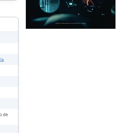
ía
so de