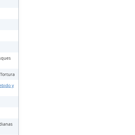
osques
 Tortura
ebido y
dianas