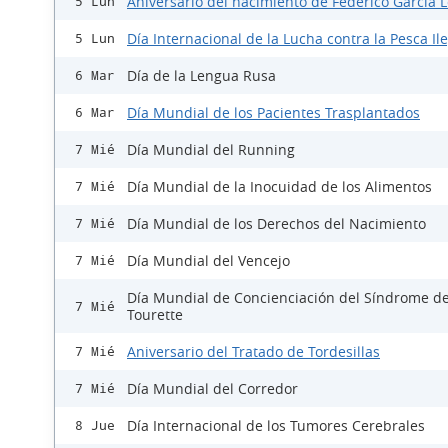
Aniversario del nacimiento de Federico García 
5 Lun
Día Internacional de la Lucha contra la Pesca Il
5 Lun
Día de la Lengua Rusa
6 Mar
Día Mundial de los Pacientes Trasplantados
6 Mar
Día Mundial del Running
7 Mié
Día Mundial de la Inocuidad de los Alimentos
7 Mié
Día Mundial de los Derechos del Nacimiento
7 Mié
Día Mundial del Vencejo
7 Mié
Día Mundial de Concienciación del Síndrome d
7 Mié
Tourette
Aniversario del Tratado de Tordesillas
7 Mié
Día Mundial del Corredor
7 Mié
Día Internacional de los Tumores Cerebrales
8 Jue