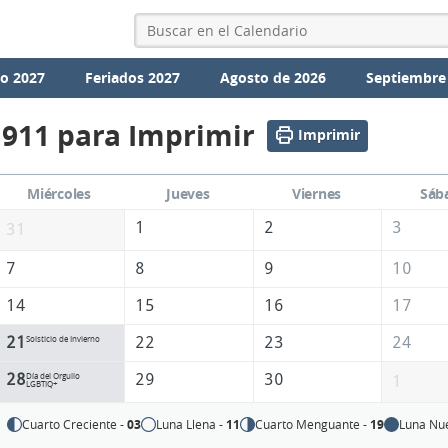
io 2027
Feriados 2027
Agosto de 2026
Septiembre
1911 para Imprimir
Imprimir
Miércoles
Jueves
Viernes
Sáb
1
2
3
31
7
8
9
10
14
15
16
17
21
22
23
24
Solsticio de Invierno
28
29
30
Día del Orgullo
1
LGBTIQ+
Cuarto Creciente -
03
Luna Llena -
11
Cuarto Menguante -
19
Luna Nu