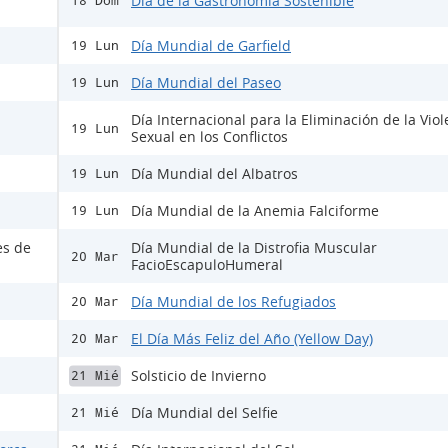
Día de la Gastronomía Sostenible
18 Dom
Día Mundial de Garfield
19 Lun
Día Mundial del Paseo
19 Lun
Día Internacional para la Eliminación de la Viol
19 Lun
Sexual en los Conflictos
Día Mundial del Albatros
19 Lun
Día Mundial de la Anemia Falciforme
19 Lun
es de
Día Mundial de la Distrofia Muscular
20 Mar
FacioEscapuloHumeral
Día Mundial de los Refugiados
20 Mar
El Día Más Feliz del Año (Yellow Day)
20 Mar
Solsticio de Invierno
21 Mié
Día Mundial del Selfie
21 Mié