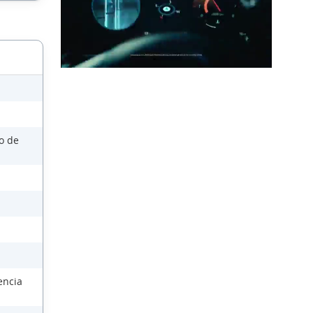
so de
encia