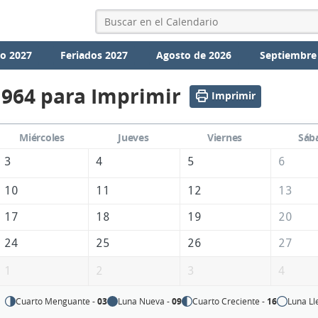
io 2027
Feriados 2027
Agosto de 2026
Septiembre
1964 para Imprimir
Imprimir
Miércoles
Jueves
Viernes
Sáb
3
4
5
6
10
11
12
13
17
18
19
20
24
25
26
27
1
2
3
4
Cuarto Menguante -
03
Luna Nueva -
09
Cuarto Creciente -
16
Luna Ll