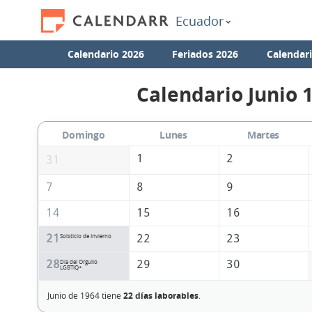
Ecuador
Calendario 2026
Feriados 2026
Calendar
Calendario Junio 
Domingo
Lunes
Martes
1
2
31
7
8
9
14
15
16
21
22
23
Solsticio de Invierno
28
29
30
Día del Orgullo
LGBTIQ+
Junio de 1964 tiene
22 días laborables
.