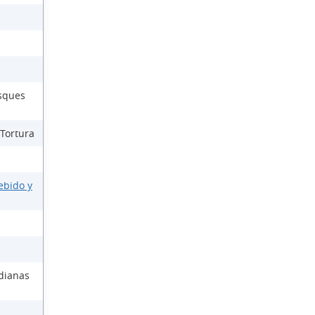
osques
 Tortura
ebido y
dianas