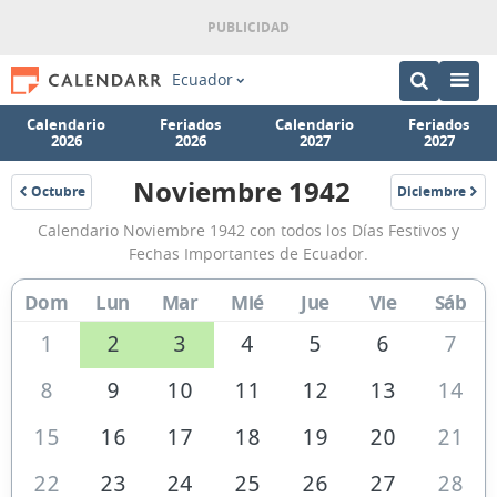
Ecuador
Calendario
Feriados
Calendario
Feriados
2026
2026
2027
2027
Noviembre 1942
Octubre
Diciembre
1942
1942
Calendario
Calendario Noviembre 1942 con todos los Días Festivos y
Noviembre
Fechas Importantes de Ecuador.
1942
Dom
Lun
Mar
Mié
Jue
Vie
Sáb
de
Ecuador
1
2
3
4
5
6
7
8
9
10
11
12
13
14
15
16
17
18
19
20
21
22
23
24
25
26
27
28