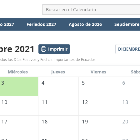
io 2027
Feriados 2027
Agosto de 2026
Septiembre
re 2021
Imprimir
DICIEMBRE
Calendario
os los Días Festivos y Fechas Importantes de Ecuador.
Noviembre
Miércoles
Jueves
Viernes
Sáb
2021
3
4
5
6
de
Ecuador
10
11
12
13
17
18
19
20