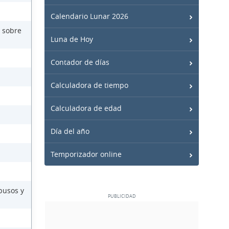
Calendario Lunar 2026
 sobre
Luna de Hoy
Contador de días
Calculadora de tiempo
Calculadora de edad
Día del año
Temporizador online
busos y