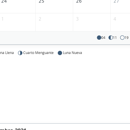
24
25
26
27
1
2
3
4
04
11
19
na Llena
Cuarto Menguante
Luna Nueva