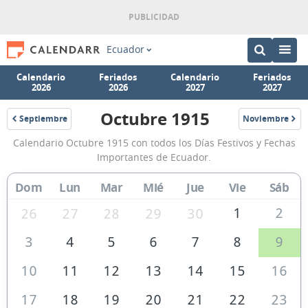
Ecuador
Calendario
Feriados
Calendario
Feriados
2026
2026
2027
2027
Octubre 1915
Septiembre
Noviembre
1915
1915
Calendario
Calendario Octubre 1915 con todos los Días Festivos y Fechas
Octubre
Importantes de Ecuador.
1915
Dom
Lun
Mar
Mié
Jue
Vie
Sáb
de
Ecuador
1
2
26
27
28
29
30
3
4
5
6
7
8
9
10
11
12
13
14
15
16
17
18
19
20
21
22
23