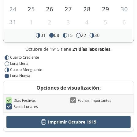
24
25
26
27
28
29
30
31
1
2
3
4
5
6
01
08
15
22
30
Octubre de 1915 tiene
21 días laborables
.
Cuarto Creciente
Luna Llena
Cuarto Menguante
Luna Nueva
Opciones de visualización:
Días Festivos
Fechas Importantes
Fases Lunares
Imprimir Octubre 1915