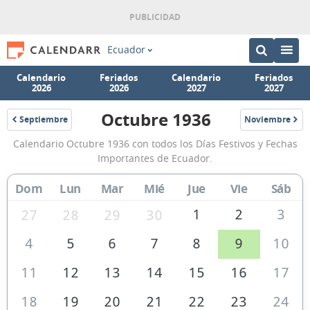
Ecuador
Calendario
Feriados
Calendario
Feriados
2026
2026
2027
2027
Octubre 1936
Septiembre
Noviembre
1936
1936
Calendario
Calendario Octubre 1936 con todos los Días Festivos y Fechas
Octubre
Importantes de Ecuador.
1936
Dom
Lun
Mar
Mié
Jue
Vie
Sáb
de
Ecuador
1
2
3
27
28
29
30
4
5
6
7
8
9
10
11
12
13
14
15
16
17
18
19
20
21
22
23
24