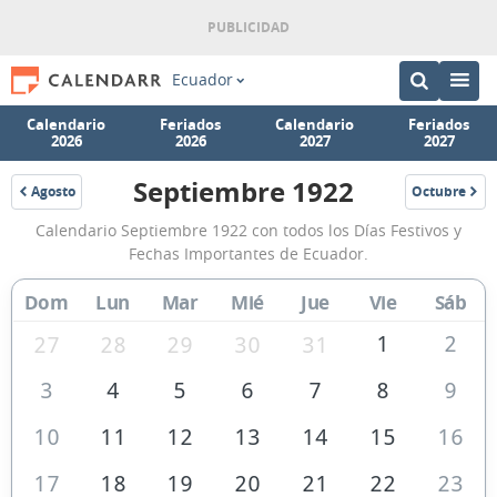
Ecuador
Calendario
Feriados
Calendario
Feriados
2026
2026
2027
2027
Septiembre 1922
Agosto
Octubre
1922
1922
Calendario
Calendario Septiembre 1922 con todos los Días Festivos y
Septiembre
Fechas Importantes de Ecuador.
1922
Dom
Lun
Mar
Mié
Jue
Vie
Sáb
de
Ecuador
1
2
27
28
29
30
31
3
4
5
6
7
8
9
10
11
12
13
14
15
16
17
18
19
20
21
22
23