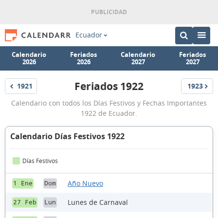
Ecuador
Calendario
Feriados
Calendario
Feriados
2026
2026
2027
2027
Feriados 1922
1921
1923
Feriados
Feriados
Feriados
Calendario con todos los Días Festivos y Fechas Importantes
Ecuador
1922 de Ecuador.
1922
Calendario Días Festivos 1922
Días Festivos
Año Nuevo
1 Ene
Dom
Lunes de Carnaval
27 Feb
Lun