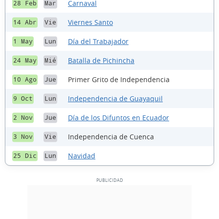
Carnaval
28 Feb
Mar
Viernes Santo
14 Abr
Vie
Día del Trabajador
1 May
Lun
Batalla de Pichincha
24 May
Mié
Primer Grito de Independencia
10 Ago
Jue
Independencia de Guayaquil
9 Oct
Lun
Día de los Difuntos en Ecuador
2 Nov
Jue
Independencia de Cuenca
3 Nov
Vie
Navidad
25 Dic
Lun