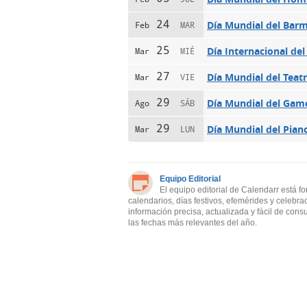
24
Día Mundial del Bar
Feb
MAR
25
Día Internacional del
Mar
MIÉ
27
Día Mundial del Teat
Mar
VIE
29
Día Mundial del Game
Ago
SÁB
29
Día Mundial del Pian
Mar
LUN
Equipo Editorial
El equipo editorial de Calendarr está f
calendarios, días festivos, efemérides y celebra
información precisa, actualizada y fácil de cons
las fechas más relevantes del año.