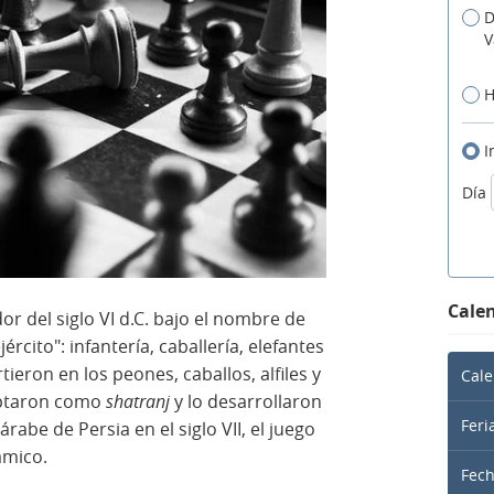
D
V
H
I
Día
Calen
or del siglo VI d.C. bajo el nombre de
jército": infantería, caballería, elefantes
ieron en los peones, caballos, alfiles y
Cale
doptaron como
shatranj
y lo desarrollaron
Feri
rabe de Persia en el siglo VII, el juego
ámico.
Fec