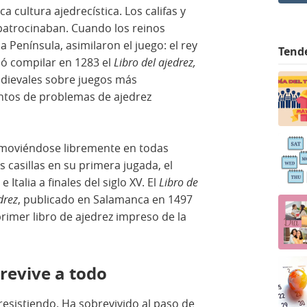
a cultura ajedrecística. Los califas y
o patrocinaban. Cuando los reinos
 Península, asimilaron el juego: el rey
Tend
dó compilar en 1283 el
Libro del ajedrez,
edievales sobre juegos más
entos de problemas de ajedrez
a moviéndose libremente en todas
 casillas en su primera jugada, el
Italia a finales del siglo XV. El
Libro de
drez
, publicado en Salamanca en 1497
primer libro de ajedrez impreso de la
brevive a todo
 resistiendo. Ha sobrevivido al paso de