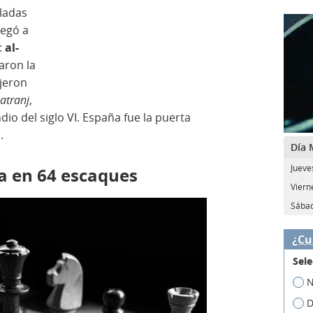
lladas
legó a
:
al-
aron la
ajeron
atranj
,
dio del siglo VI. España fue la puerta
e.
Día 
Jueves
ia en 64 escaques
Vierne
Sábad
¿Cu
Sele
N
D