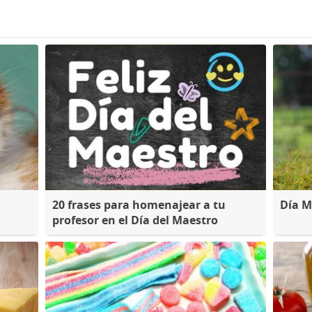
20 frases para homenajear a tu
Día M
profesor en el Día del Maestro