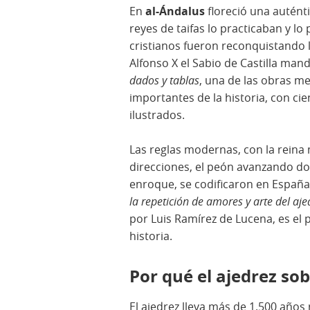
En
al-Ándalus
floreció una auténtic
reyes de taifas lo practicaban y l
cristianos fueron reconquistando la
Alfonso X el Sabio de Castilla man
dados y tablas
, una de las obras m
importantes de la historia, con ci
ilustrados.
Las reglas modernas, con la rein
direcciones, el peón avanzando dos
enroque, se codificaron en España e 
la repetición de amores y arte del aje
por Luis Ramírez de Lucena, es el 
historia.
Por qué el ajedrez so
El ajedrez lleva más de 1.500 años