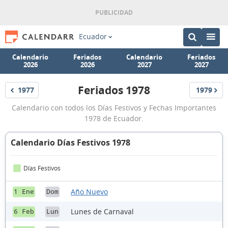
Ecuador
Calendario
Feriados
Calendario
Feriados
2026
2026
2027
2027
Feriados 1978
1977
1979
Feriados
Feriados
Feriados
Calendario con todos los Días Festivos y Fechas Importantes
Ecuador
1978 de Ecuador.
1978
Calendario Días Festivos 1978
Días Festivos
Año Nuevo
1 Ene
Dom
Lunes de Carnaval
6 Feb
Lun