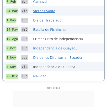
Carnaval
7 Feb
Mar
Viernes Santo
24 Mar
Vie
Día del Trabajador
1 May
Lun
Batalla de Pichincha
24 May
Mié
Primer Grito de Independencia
10 Ago
Jue
Independencia de Guayaquil
9 Oct
Lun
Día de los Difuntos en Ecuador
2 Nov
Jue
Independencia de Cuenca
3 Nov
Vie
Navidad
25 Dic
Lun