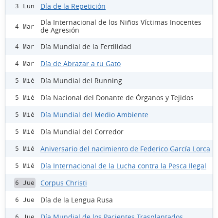
Día de la Repetición
3 Lun
Día Internacional de los Niños Víctimas Inocentes
4 Mar
de Agresión
Día Mundial de la Fertilidad
4 Mar
Día de Abrazar a tu Gato
4 Mar
Día Mundial del Running
5 Mié
Día Nacional del Donante de Órganos y Tejidos
5 Mié
Día Mundial del Medio Ambiente
5 Mié
Día Mundial del Corredor
5 Mié
Aniversario del nacimiento de Federico García Lorca
5 Mié
Día Internacional de la Lucha contra la Pesca Ilegal
5 Mié
Corpus Christi
6 Jue
Día de la Lengua Rusa
6 Jue
Día Mundial de los Pacientes Trasplantados
6 Jue