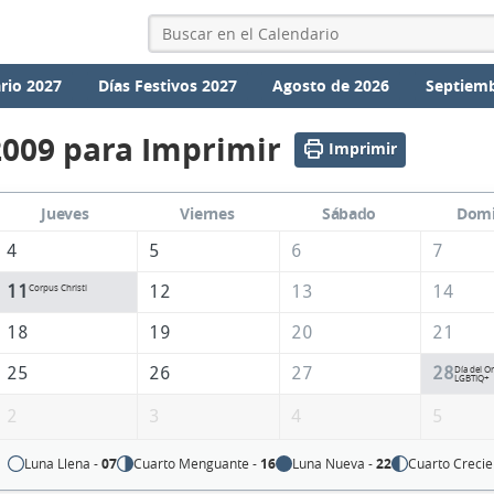
rio 2027
Días Festivos 2027
Agosto de 2026
Septiemb
2009 para Imprimir
Imprimir
Jueves
Viernes
Sábado
Dom
4
5
6
7
11
12
13
14
Corpus Christi
18
19
20
21
25
26
27
28
Día del Or
LGBTIQ+
2
3
4
5
Luna Llena -
07
Cuarto Menguante -
16
Luna Nueva -
22
Cuarto Crecie