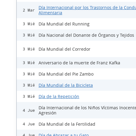
Día Internacional por los Trastornos de la Cond
2 Mar
Alimentaria
Día Mundial del Running
3 Mié
Día Nacional del Donante de Órganos y Tejidos
3 Mié
Día Mundial del Corredor
3 Mié
Aniversario de la muerte de Franz Kafka
3 Mié
Día Mundial del Pie Zambo
3 Mié
Día Mundial de la Bicicleta
3 Mié
Día de la Repetición
3 Mié
Día Internacional de los Niños Víctimas Inocent
4 Jue
Agresión
Día Mundial de la Fertilidad
4 Jue
Día de Abrazar a tu Gato
4 Jue