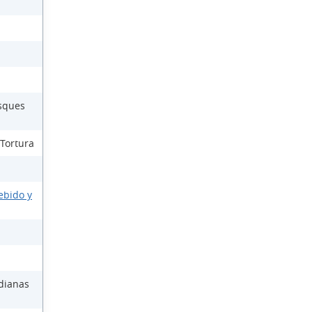
osques
 Tortura
ebido y
dianas