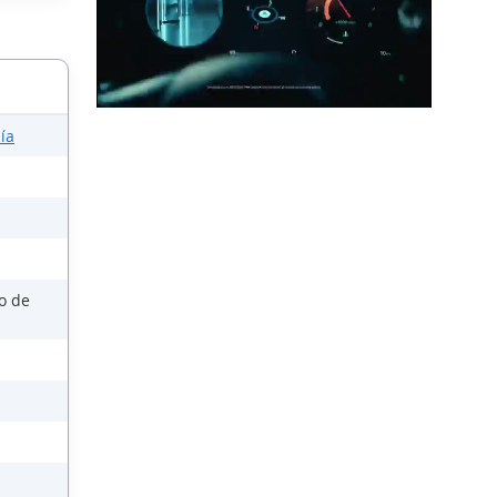
ía
so de