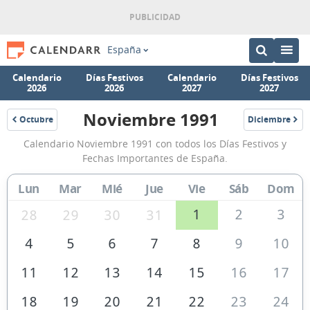
España
Calendario
Días Festivos
Calendario
Días Festivos
2026
2026
2027
2027
Noviembre 1991
Octubre
Diciembre
1991
1991
Calendario
Calendario Noviembre 1991 con todos los Días Festivos y
Noviembre
Fechas Importantes de España.
1991
Lun
Mar
Mié
Jue
Vie
Sáb
Dom
de
España
1
2
3
28
29
30
31
4
5
6
7
8
9
10
11
12
13
14
15
16
17
18
19
20
21
22
23
24