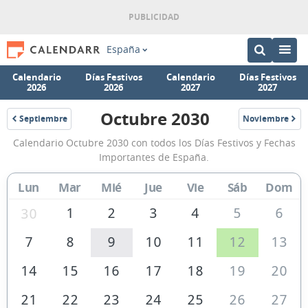
España
Calendario
Días Festivos
Calendario
Días Festivos
2026
2026
2027
2027
Octubre 2030
Septiembre
Noviembre
2030
2030
Calendario
Calendario Octubre 2030 con todos los Días Festivos y Fechas
Octubre
Importantes de España.
2030
Lun
Mar
Mié
Jue
Vie
Sáb
Dom
de
España
1
2
3
4
5
6
30
7
8
9
10
11
12
13
14
15
16
17
18
19
20
21
22
23
24
25
26
27