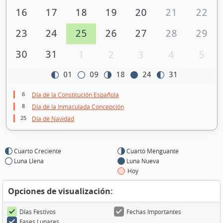
16
17
18
19
20
21
22
23
24
25
26
27
28
29
30
31
1
2
3
4
5
01
09
18
24
31
6
Día de la Constitución Española
8
Día de la Inmaculada Concepción
25
Día de Navidad
Cuarto Creciente
Cuarto Menguante
Luna Llena
Luna Nueva
Hoy
Opciones de visualización:
Días Festivos
Fechas Importantes
Fases Lunares