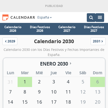
España
Calendario
Días Festivos
Calendario
Días Festivos
2026
2026
2027
2027
Calendario 2030
2029
2031
Calendario
Calendar
Calendario 2030 con los Días Festivos y Fechas Importantes de
España.
ENERO 2030
Lun
Mar
Mié
Jue
Vie
Sáb
Dom
1
2
3
4
5
6
31
7
8
9
10
11
12
13
14
15
16
17
18
19
20