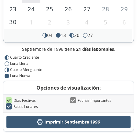
23
24
25
26
27
28
29
30
1
2
3
4
5
6
04
13
20
27
Septiembre de 1996 tiene
21 días laborables
.
Cuarto Creciente
Luna Llena
Cuarto Menguante
Luna Nueva
Opciones de visualización:
Días Festivos
Fechas Importantes
Fases Lunares
Imprimir Septiembre 1996