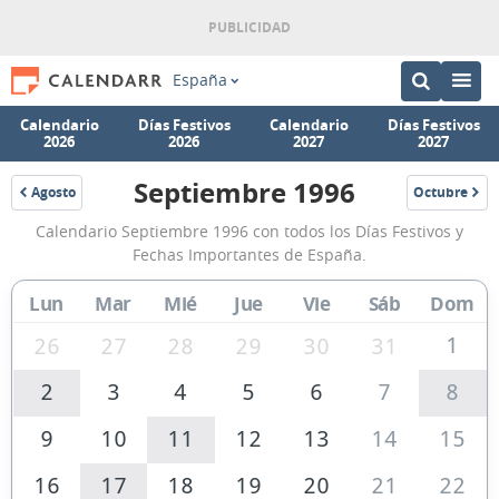
España
Calendario
Días Festivos
Calendario
Días Festivos
2026
2026
2027
2027
Septiembre 1996
Agosto
Octubre
1996
1996
Calendario
Calendario Septiembre 1996 con todos los Días Festivos y
Septiembre
Fechas Importantes de España.
1996
Lun
Mar
Mié
Jue
Vie
Sáb
Dom
de
España
1
26
27
28
29
30
31
2
3
4
5
6
7
8
9
10
11
12
13
14
15
16
17
18
19
20
21
22