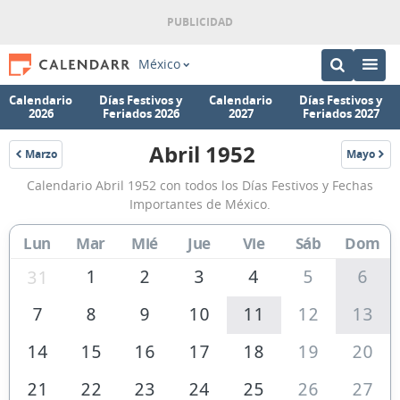
México
Calendario
Días Festivos y
Calendario
Días Festivos y
2026
Feriados 2026
2027
Feriados 2027
Abril 1952
Marzo
Mayo
1952
1952
Calendario
Calendario Abril 1952 con todos los Días Festivos y Fechas
Abril
Importantes de México.
1952
Lun
Mar
Mié
Jue
Vie
Sáb
Dom
de
México
1
2
3
4
5
6
31
7
8
9
10
11
12
13
14
15
16
17
18
19
20
21
22
23
24
25
26
27