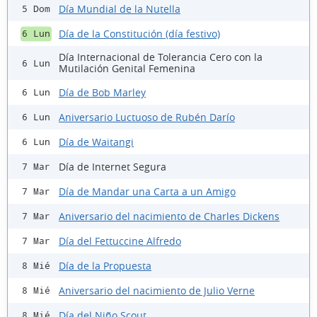
Día Mundial de la Nutella
5 Dom
Día de la Constitución (día festivo)
6 Lun
Día Internacional de Tolerancia Cero con la
6 Lun
Mutilación Genital Femenina
Día de Bob Marley
6 Lun
Aniversario Luctuoso de Rubén Darío
6 Lun
Día de Waitangi
6 Lun
Día de Internet Segura
7 Mar
Día de Mandar una Carta a un Amigo
7 Mar
Aniversario del nacimiento de Charles Dickens
7 Mar
Día del Fettuccine Alfredo
7 Mar
Día de la Propuesta
8 Mié
Aniversario del nacimiento de Julio Verne
8 Mié
Día del Niño Scout
8 Mié