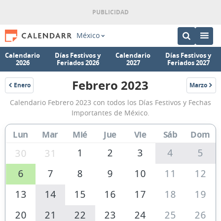
México
Calendario
Días Festivos y
Calendario
Días Festivos y
2026
Feriados 2026
2027
Feriados 2027
Febrero 2023
Enero
Marzo
2023
2023
Calendario
Calendario Febrero 2023 con todos los Días Festivos y Fechas
Febrero
Importantes de México.
2023
Lun
Mar
Mié
Jue
Vie
Sáb
Dom
de
México
1
2
3
4
5
30
31
6
7
8
9
10
11
12
13
14
15
16
17
18
19
20
21
22
23
24
25
26