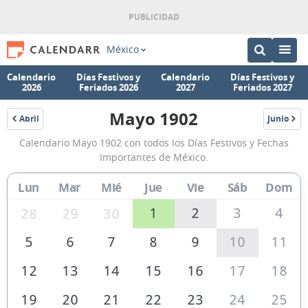
México
Calendario
Días Festivos y
Calendario
Días Festivos y
2026
Feriados 2026
2027
Feriados 2027
Mayo 1902
Abril
Junio
1902
1902
Calendario
Calendario Mayo 1902 con todos los Días Festivos y Fechas
Mayo
Importantes de México.
1902
Lun
Mar
Mié
Jue
Vie
Sáb
Dom
de
México
1
2
3
4
28
29
30
5
6
7
8
9
10
11
12
13
14
15
16
17
18
19
20
21
22
23
24
25