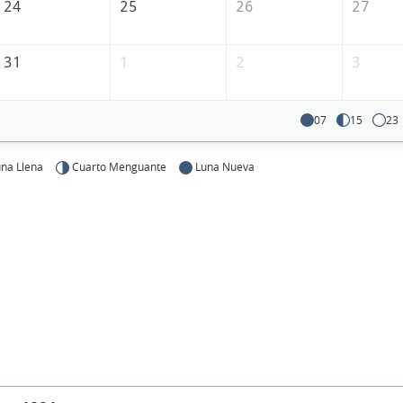
24
25
26
27
31
1
2
3
07
15
23
na Llena
Cuarto Menguante
Luna Nueva