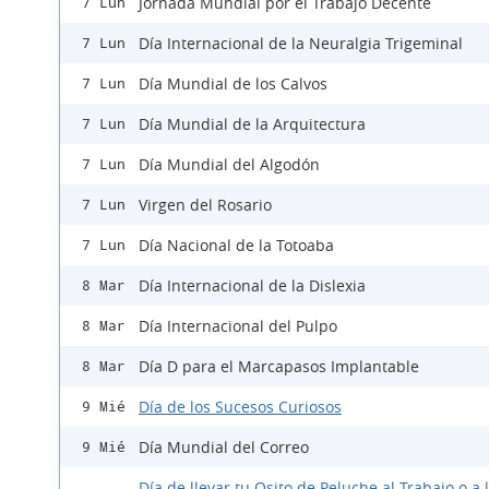
Jornada Mundial por el Trabajo Decente
7 Lun
Día Internacional de la Neuralgia Trigeminal
7 Lun
Día Mundial de los Calvos
7 Lun
Día Mundial de la Arquitectura
7 Lun
Día Mundial del Algodón
7 Lun
Virgen del Rosario
7 Lun
Día Nacional de la Totoaba
7 Lun
Día Internacional de la Dislexia
8 Mar
Día Internacional del Pulpo
8 Mar
Día D para el Marcapasos Implantable
8 Mar
Día de los Sucesos Curiosos
9 Mié
Día Mundial del Correo
9 Mié
Día de llevar tu Osito de Peluche al Trabajo o a 