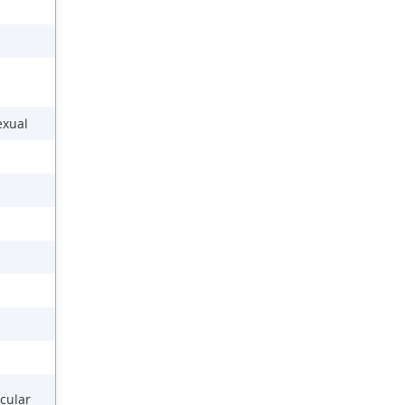
exual
cular