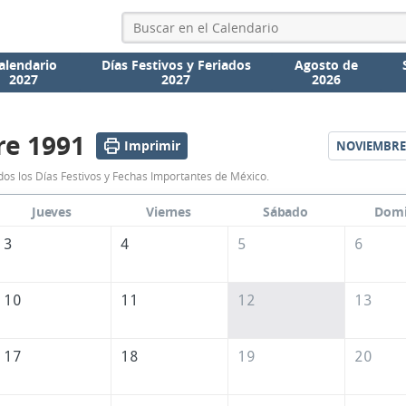
alendario
Días Festivos y Feriados
Agosto de
2027
2027
2026
re 1991
Imprimir
NOVIEMBRE
Calendario
os los Días Festivos y Fechas Importantes de México.
Octubre
Jueves
Viernes
Sábado
Dom
1991
3
4
5
6
de
México
10
11
12
13
17
18
19
20