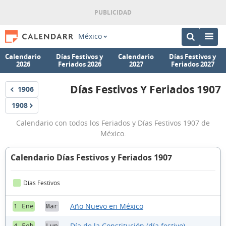
México
Calendario
Días Festivos y
Calendario
Días Festivos y
2026
Feriados 2026
2027
Feriados 2027
Días Festivos Y Feriados 1907
1906
Festivos
Días
1908
Festivos
Festivos
Calendario con todos los Feriados y Días Festivos 1907 de
y
México.
Feriados
1907
Calendario Días Festivos y Feriados 1907
Días Festivos
Año Nuevo en México
1 Ene
Mar
Día de la Constitución (día festivo)
4 Feb
Lun