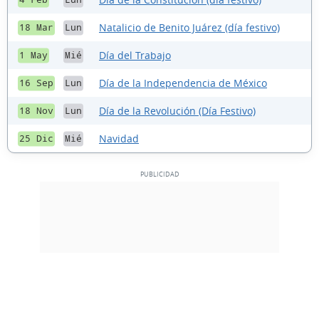
Natalicio de Benito Juárez (día festivo)
18 Mar
Lun
Día del Trabajo
1 May
Mié
Día de la Independencia de México
16 Sep
Lun
Día de la Revolución (Día Festivo)
18 Nov
Lun
Navidad
25 Dic
Mié