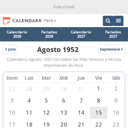
Perú
Calendario
Feriados
Calendario
Feriados
2026
2026
2027
2027
Agosto 1952
Julio
Septiembre
1952
1952
Calendario
Calendario Agosto 1952 con todos los Días Festivos y Fechas
Agosto
Importantes de Perú.
1952
Dom
Lun
Mar
Mié
Jue
Vie
Sáb
de
Perú
1
2
27
28
29
30
31
3
4
5
6
7
8
9
10
11
12
13
14
15
16
17
18
19
20
21
22
23