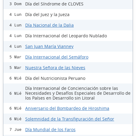
Día del Síndrome de CLOVES
3 Dom
Día del Juez y la Jueza
4 Lun
Día Nacional de la Dalia
4 Lun
Día Internacional del Leopardo Nublado
4 Lun
San Juan María Vianney
4 Lun
Día Internacional del Semáforo
5 Mar
Nuestra Señora de las Nieves
5 Mar
Día del Nutricionista Peruano
6 Mié
Día Internacional de Concienciación sobre las
Necesidades y Desafíos Especiales de Desarrollo de
6 Mié
los Países en Desarrollo sin Litoral
Aniversario del Bombardeo de Hiroshima
6 Mié
Solemnidad de la Transfiguración del Señor
6 Mié
Día Mundial de los Faros
7 Jue