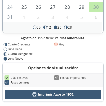
24
25
26
27
28
29
30
31
1
2
3
4
5
6
05
12
20
28
Agosto de 1952 tiene
21 días laborables
.
Cuarto Creciente
Hoy
Luna Llena
Cuarto Menguante
Luna Nueva
Opciones de visualización:
Días Festivos
Fechas Importantes
Fases Lunares
Imprimir Agosto 1952