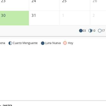
23
24
25
26
30
31
1
2
03
10
17
lena
Cuarto Menguante
Luna Nueva
Hoy