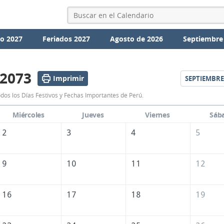
io 2027
Feriados 2027
Agosto de 2026
Septiembre
 2073
Imprimir
SEPTIEMBRE
Calendario
dos los Días Festivos y Fechas Importantes de Perú.
Agosto
Miércoles
Jueves
Viernes
Sáb
2073
2
3
4
5
de
Perú
9
10
11
12
16
17
18
19