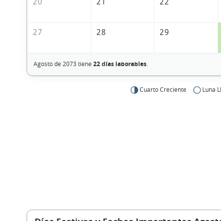
20
21
22
27
28
29
Agosto de 2073 tiene
22 días laborables
.
Cuarto Creciente
Luna L