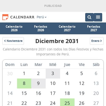
Perú
Calendario
Feriados
Calendario
Feriados
2026
2026
2027
2027
Diciembre 2031
Noviembre
Enero
2031
2032
Calendario
Calendario Diciembre 2031 con todos los Días Festivos y Fechas
Diciembre
Importantes de Perú.
2031
Dom
Lun
Mar
Mié
Jue
Vie
Sáb
de
Perú
1
2
3
4
5
6
30
7
8
9
10
11
12
13
14
15
16
17
18
19
20
21
22
23
24
25
26
27