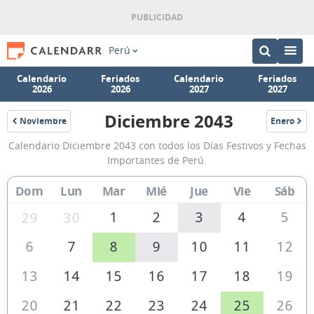
Perú
Calendario
Feriados
Calendario
Feriados
2026
2026
2027
2027
Diciembre 2043
Noviembre
Enero
2043
2044
Calendario
Calendario Diciembre 2043 con todos los Días Festivos y Fechas
Diciembre
Importantes de Perú.
2043
Dom
Lun
Mar
Mié
Jue
Vie
Sáb
de
Perú
1
2
3
4
5
29
30
6
7
8
9
10
11
12
13
14
15
16
17
18
19
20
21
22
23
24
25
26