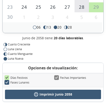
23
24
25
26
27
28
29
30
1
2
3
4
5
6
06
13
20
28
Junio de 2058 tiene
20 días laborables
.
Cuarto Creciente
Luna Llena
Cuarto Menguante
Luna Nueva
Opciones de visualización:
Días Festivos
Fechas Importantes
Fases Lunares
Imprimir Junio 2058