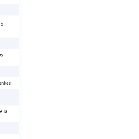
lo
os
enkes
e la