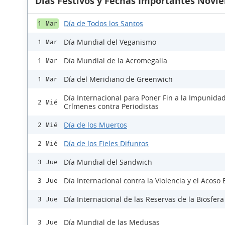
Días Festivos y Fechas Importantes Novi
Día de Todos los Santos
1 Mar
Día Mundial del Veganismo
1 Mar
Día Mundial de la Acromegalia
1 Mar
Día del Meridiano de Greenwich
1 Mar
Día Internacional para Poner Fin a la Impunidad
2 Mié
Crímenes contra Periodistas
Día de los Muertos
2 Mié
Día de los Fieles Difuntos
2 Mié
Día Mundial del Sandwich
3 Jue
Día Internacional contra la Violencia y el Acoso 
3 Jue
Día Internacional de las Reservas de la Biosfera
3 Jue
Día Mundial de las Medusas
3 Jue