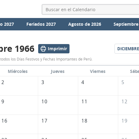
io 2027
Feriados 2027
Agosto de 2026
Septiembre
re 1966
Imprimir
DICIEMBRE
Calendario
odos los Días Festivos y Fechas Importantes de Perú.
Noviembre
Miércoles
Jueves
Viernes
Sáb
1966
2
3
4
5
de
Perú
9
10
11
12
16
17
18
19