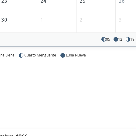
23
24
25
26
30
1
2
3
05
12
19
na Llena
Cuarto Menguante
Luna Nueva