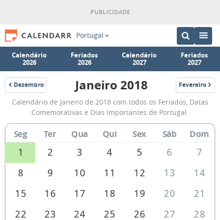
Portugal
Calendário
Feriados
Calendário
Feriados
2026
2026
2027
2027
Janeiro 2018
Dezembro
Fevereiro
2017
2018
Calendário
Calendário de Janeiro de 2018 com todos os Feriados, Datas
de
Comemorativas e Dias Importantes de Portugal.
Janeiro
Seg
Ter
Qua
Qui
Sex
Sáb
Dom
de
2018
1
2
3
4
5
6
7
8
9
10
11
12
13
14
15
16
17
18
19
20
21
22
23
24
25
26
27
28