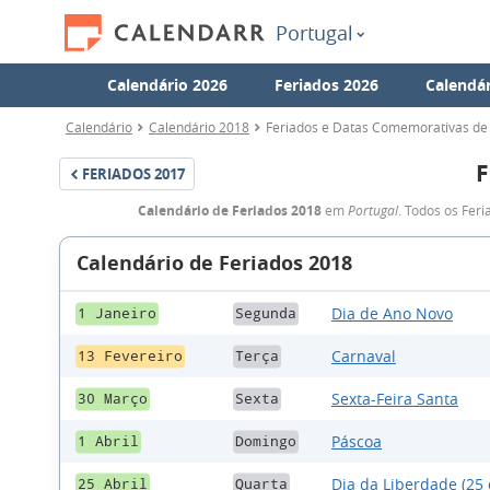
Portugal
Calendário 2026
Feriados 2026
Calendár
Calendário
Calendário 2018
Feriados e Datas Comemorativas de
F
FERIADOS
2017
Calendário de Feriados 2018
em
Portugal
. Todos os Fer
Calendário de Feriados 2018
Dia de Ano Novo
1 Janeiro
Segunda
Carnaval
13 Fevereiro
Terça
Sexta-Feira Santa
30 Março
Sexta
Páscoa
1 Abril
Domingo
Dia da Liberdade (25 
25 Abril
Quarta