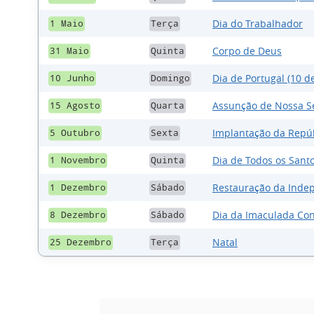
Dia do Trabalhador
1 Maio
Terça
Corpo de Deus
31 Maio
Quinta
Dia de Portugal (10 
10 Junho
Domingo
Assunção de Nossa S
15 Agosto
Quarta
Implantação da Repú
5 Outubro
Sexta
Dia de Todos os Sant
1 Novembro
Quinta
Restauração da Inde
1 Dezembro
Sábado
Dia da Imaculada Co
8 Dezembro
Sábado
Natal
25 Dezembro
Terça