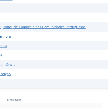
de junho), de Camões e das Comunidades Portuguesas
enhora
blica
os
pendência
nceição