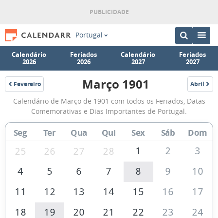
Portugal
Calendário
Feriados
Calendário
Feriados
2026
2026
2027
2027
Março 1901
Fevereiro
Abril
1901
1901
Calendário
Calendário de Março de 1901 com todos os Feriados, Datas
de
Comemorativas e Dias Importantes de Portugal.
Março
Seg
Ter
Qua
Qui
Sex
Sáb
Dom
de
1901
1
2
3
25
26
27
28
4
5
6
7
8
9
10
11
12
13
14
15
16
17
18
19
20
21
22
23
24