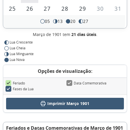
25
26
27
28
29
30
31
05
13
20
27
Março de 1901 tem
21 dias úteis
.
Lua Crescente
Lua Cheia
Lua Minguante
Lua Nova
Opções de visualização:
Feriado
Data Comemorativa
Fases da Lua
Imprimir Março 1901
Feriados e Datas Comemorativas de Março de 1901