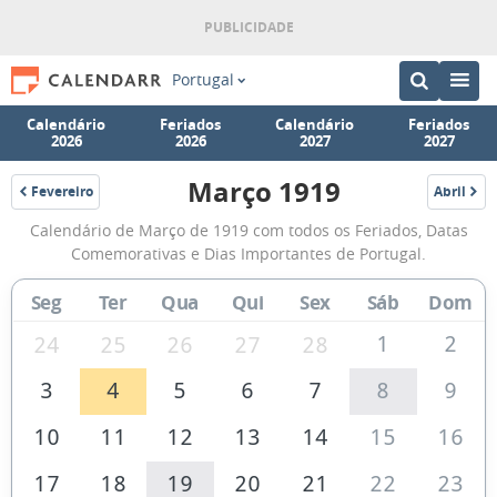
Portugal
Calendário
Feriados
Calendário
Feriados
2026
2026
2027
2027
Março 1919
Fevereiro
Abril
1919
1919
Calendário
Calendário de Março de 1919 com todos os Feriados, Datas
de
Comemorativas e Dias Importantes de Portugal.
Março
Seg
Ter
Qua
Qui
Sex
Sáb
Dom
de
1919
1
2
24
25
26
27
28
3
4
5
6
7
8
9
10
11
12
13
14
15
16
17
18
19
20
21
22
23