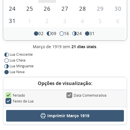
24
25
26
27
28
29
30
31
1
2
3
4
5
6
02
09
16
24
31
Março de 1919 tem
21 dias úteis
.
Lua Crescente
Lua Cheia
Lua Minguante
Lua Nova
Opções de visualização:
Feriado
Data Comemorativa
Fases da Lua
Imprimir Março 1919