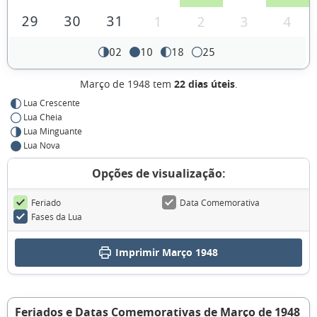
29
30
31
1
2
3
4
02
10
18
25
Março de 1948 tem
22 dias úteis
.
Lua Crescente
Lua Cheia
Lua Minguante
Lua Nova
Opções de visualização:
Feriado
Data Comemorativa
Fases da Lua
Imprimir Março 1948
Feriados e Datas Comemorativas de Março de 1948