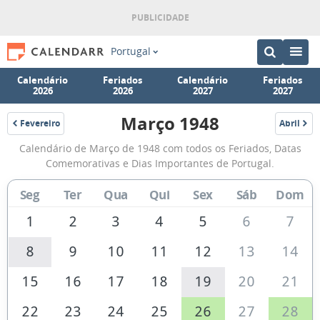
Portugal
Calendário
Feriados
Calendário
Feriados
2026
2026
2027
2027
Março 1948
Fevereiro
Abril
1948
1948
Calendário
Calendário de Março de 1948 com todos os Feriados, Datas
de
Comemorativas e Dias Importantes de Portugal.
Março
Seg
Ter
Qua
Qui
Sex
Sáb
Dom
de
1948
1
2
3
4
5
6
7
8
9
10
11
12
13
14
15
16
17
18
19
20
21
22
23
24
25
26
27
28