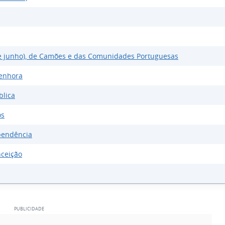
de junho), de Camões e das Comunidades Portuguesas
enhora
blica
os
pendência
nceição