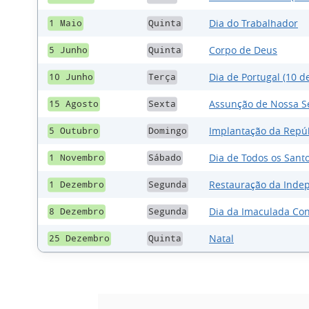
Dia do Trabalhador
1 Maio
Quinta
Corpo de Deus
5 Junho
Quinta
Dia de Portugal (10 
10 Junho
Terça
Assunção de Nossa S
15 Agosto
Sexta
Implantação da Repú
5 Outubro
Domingo
Dia de Todos os Sant
1 Novembro
Sábado
Restauração da Inde
1 Dezembro
Segunda
Dia da Imaculada Co
8 Dezembro
Segunda
Natal
25 Dezembro
Quinta