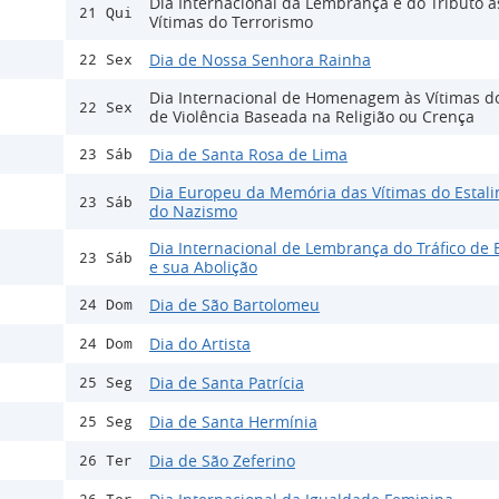
Dia Internacional da Lembrança e do Tributo à
21 Qui
Vítimas do Terrorismo
Dia de Nossa Senhora Rainha
22 Sex
Dia Internacional de Homenagem às Vítimas d
22 Sex
de Violência Baseada na Religião ou Crença
Dia de Santa Rosa de Lima
23 Sáb
Dia Europeu da Memória das Vítimas do Estali
23 Sáb
do Nazismo
Dia Internacional de Lembrança do Tráfico de 
23 Sáb
e sua Abolição
Dia de São Bartolomeu
24 Dom
Dia do Artista
24 Dom
Dia de Santa Patrícia
25 Seg
Dia de Santa Hermínia
25 Seg
Dia de São Zeferino
26 Ter