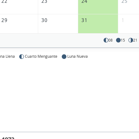
22
23
24
25
29
30
31
1
08
15
21
na Llena
Cuarto Menguante
Luna Nueva