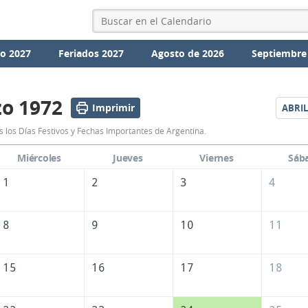
io 2027
Feriados 2027
Agosto de 2026
Septiembre
o 1972
Imprimir
ABRIL
Calendario
 los Días Festivos y Fechas Importantes de Argentina.
Marzo
Miércoles
Jueves
Viernes
Sáb
1972
1
2
3
4
de
Argentina
8
9
10
11
15
16
17
18