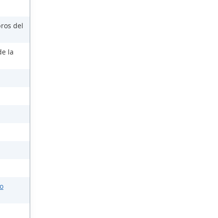
ros del
de la
o