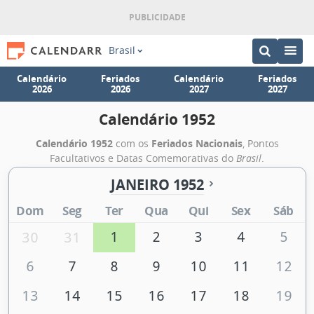
Brasil
Calendário
Feriados
Calendário
Feriados
2026
2026
2027
2027
Calendário 1952
Calendário 1952
com os
Feriados Nacionais
, Pontos
Facultativos e Datas Comemorativas do
Brasil
.
JANEIRO 1952
Dom
Seg
Ter
Qua
Qui
Sex
Sáb
1
2
3
4
5
30
31
6
7
8
9
10
11
12
13
14
15
16
17
18
19