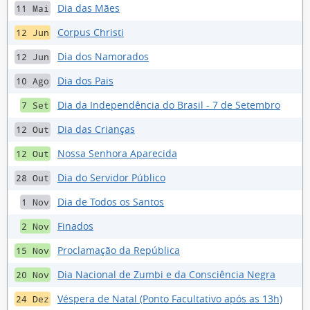
Dia das Mães
11 Mai
Corpus Christi
12 Jun
Dia dos Namorados
12 Jun
Dia dos Pais
10 Ago
Dia da Independência do Brasil - 7 de Setembro
7 Set
Dia das Crianças
12 Out
Nossa Senhora Aparecida
12 Out
Dia do Servidor Público
28 Out
Dia de Todos os Santos
1 Nov
Finados
2 Nov
Proclamação da República
15 Nov
Dia Nacional de Zumbi e da Consciência Negra
20 Nov
Véspera de Natal (Ponto Facultativo após as 13h)
24 Dez