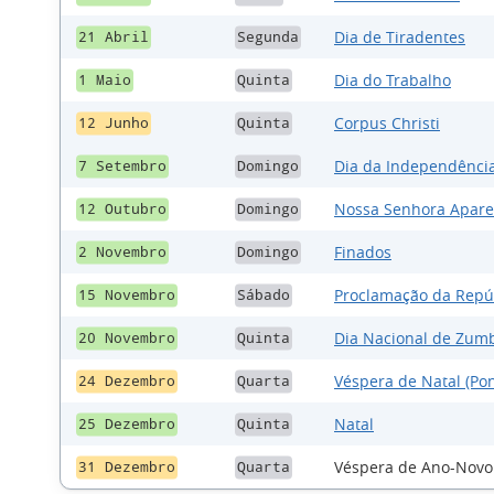
Dia de Tiradentes
21 Abril
Segunda
Dia do Trabalho
1 Maio
Quinta
Corpus Christi
12 Junho
Quinta
Dia da Independência
7 Setembro
Domingo
Nossa Senhora Apare
12 Outubro
Domingo
Finados
2 Novembro
Domingo
Proclamação da Repú
15 Novembro
Sábado
Dia Nacional de Zumb
20 Novembro
Quinta
Véspera de Natal (Pon
24 Dezembro
Quarta
Natal
25 Dezembro
Quinta
Véspera de Ano-Novo 
31 Dezembro
Quarta