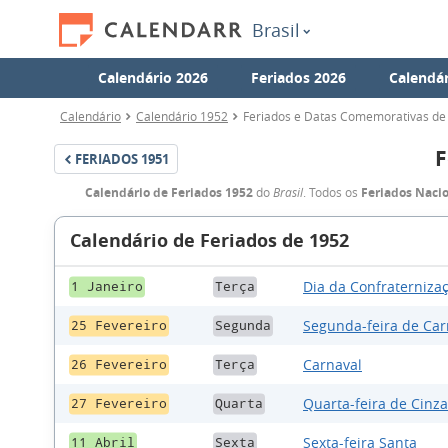
Brasil
Calendário 2026
Feriados 2026
Calendár
Calendário
Calendário 1952
Feriados e Datas Comemorativas de 
F
FERIADOS
1951
Calendário de Feriados 1952
do
Brasil
. Todos os
Feriados Naci
Calendário de Feriados de 1952
Dia da Confraternizaç
1 Janeiro
Terça
Segunda-feira de Car
25 Fevereiro
Segunda
Carnaval
26 Fevereiro
Terça
Quarta-feira de Cinza
27 Fevereiro
Quarta
Sexta-feira Santa
11 Abril
Sexta