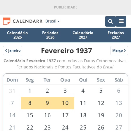
Brasil
Calendário
Feriados
Calendário
Feriados
2026
2026
2027
2027
Fevereiro 1937
Janeiro
Março
1937
1937
Calendário
Calendário Fevereiro 1937
com todas as Datas Comemorativas,
de
Feriados Nacionais e Pontos Facultativos do
Brasil
.
Fevereiro
Dom
Seg
Ter
Qua
Qui
Sex
Sáb
de
1937
1
2
3
4
5
6
31
7
8
9
10
11
12
13
14
15
16
17
18
19
20
21
22
23
24
25
26
27