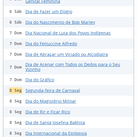
Genital Feminina
Dia de Fazer um Elogio
6 Sáb
Dia do Nascimento de Bob Marley
6 Sáb
Dia Nacional de Luta dos Povos Indígenas
7 Dom
Dia do Fettuccine Alfredo
7 Dom
Dia de Abraçar um Viciado ou Alcoólatra
7 Dom
Dia de Acenar com Todos os Dedos para o Seu
7 Dom
Vizinho
Dia do Gráfico
7 Dom
Segunda-feira de Carnaval
8 Seg
Dia do Magistério Militar
8 Seg
Dia de Rir e Ficar Rico
8 Seg
Dia de Santa Josefina Bakhita
8 Seg
Dia Internacional da Epilepsia
8 Seg