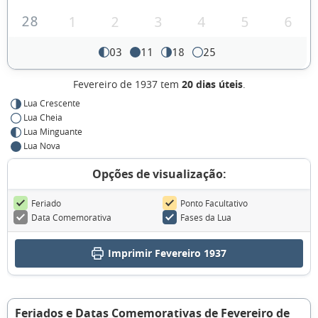
28
1
2
3
4
5
6
03
11
18
25
Fevereiro de 1937 tem
20 dias úteis
.
Lua Crescente
Lua Cheia
Lua Minguante
Lua Nova
Opções de visualização:
Feriado
Ponto Facultativo
Data Comemorativa
Fases da Lua
Imprimir Fevereiro 1937
Feriados e Datas Comemorativas de Fevereiro de