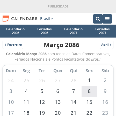
Brasil
Calendário
Feriados
Calendário
Feriados
2026
2026
2027
2027
Março 2086
Fevereiro
Abril
2086
2086
Calendário
Calendário Março 2086
com todas as Datas Comemorativas,
de
Feriados Nacionais e Pontos Facultativos do
Brasil
.
Março
Dom
Seg
Ter
Qua
Qui
Sex
Sáb
de
2086
1
2
24
25
26
27
28
3
4
5
6
7
8
9
10
11
12
13
14
15
16
17
18
19
20
21
22
23